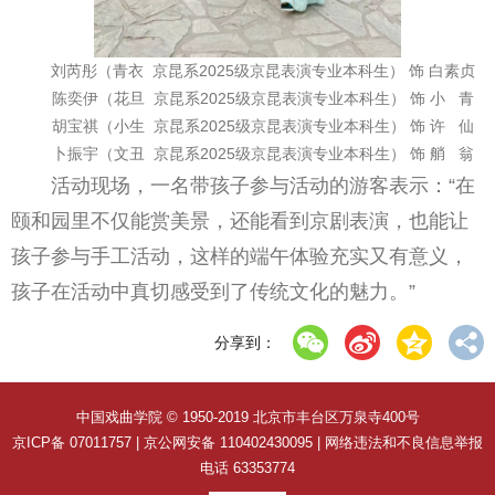
刘芮彤（青衣 京昆系2025级京昆表演专业本科生） 饰 白素贞
陈奕伊（花旦 京昆系2025级京昆表演专业本科生） 饰 小 青
胡宝祺（小生 京昆系2025级京昆表演专业本科生） 饰 许 仙
卜振宇（文丑 京昆系2025级京昆表演专业本科生） 饰 艄 翁
活动现场，一名带孩子参与活动的游客表示：“在
颐和园里不仅能赏美景，还能看到京剧表演，也能让
孩子参与手工活动，这样的端午体验充实又有意义，
孩子在活动中真切感受到了传统文化的魅力。”
分享到：
中国戏曲学院 © 1950-2019 北京市丰台区万泉寺400号
京ICP备 07011757 | 京公网安备 110402430095 | 网络违法和不良信息举报
电话 63353774