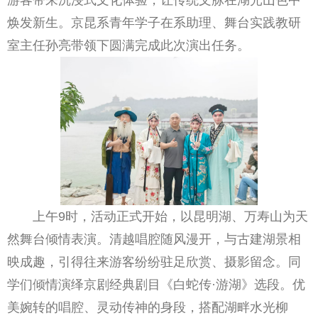
焕发新生。京昆系青年学子在系助理、舞台实践教研
室主任孙亮带领下圆满完成此次演出任务。
上午9时，活动正式开始，以昆明湖、万寿山为天
然舞台倾情表演。清越唱腔随风漫开，与古建湖景相
映成趣，引得往来游客纷纷驻足欣赏、摄影留念。同
学们倾情演绎京剧经典剧目《白蛇传·游湖》选段。优
美婉转的唱腔、灵动传神的身段，搭配湖畔水光柳