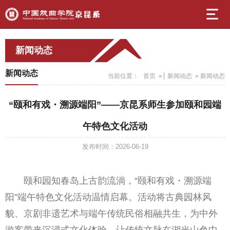
新闻动态
新闻动态
当前位置：
首页
»
新闻动态
» 新闻动态
“颐和有戏・溯源端阳”——京昆系师生参加颐和园端
午特色文化活动
发布时间：2026-06-19
颐和园知春岛上古韵流淌，“颐和有戏・溯源端
阳”端午特色文化活动温情启幕。活动将古典园林风
貌、京剧非遗艺术与端午传统民俗相融共生，为中外
游客带来沉浸式文化体验，让传统文脉在湖光山色中