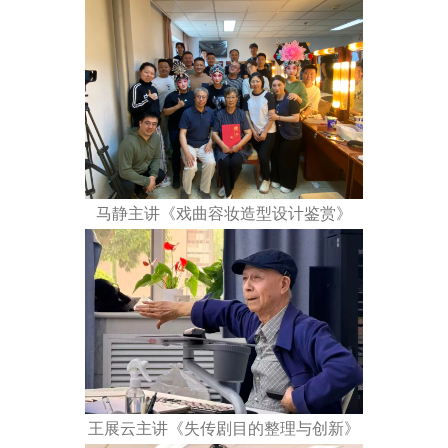
马静主讲《戏曲容妆造型设计鉴赏》
王展云主讲《失传剧目的整理与创新》