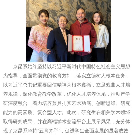
京昆系始终坚持以习近平新时代中国特色社会主义思想
为指导，全面贯彻党的教育方针，落实立德树人根本任务，
以习近平总书记重要回信精神为根本遵循，立足戏曲人才培
养规律，深化教育教学改革，优化人才培养体系，推动产学
研深度融合，着力培养兼具扎实艺术功底、创新思维、研究
能力的高素质、复合型人才。此次，研究生在相关学术领域
取得研究成果，并在高端学术交流平台上展示风采，充分体
现了京昆系坚持”五育并举”，促进学生全面发展的显著成效。