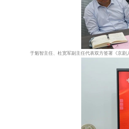
于魁智主任、杜宽军副主任代表双方签署《京剧