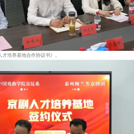
人才培养基地合作协议书》。