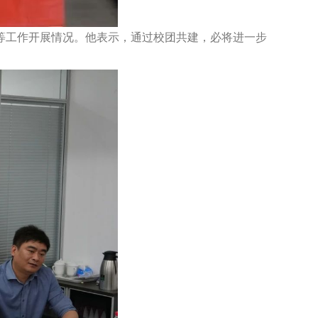
等工作开展情况。他表示，通过校团共建，必将进一步