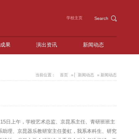
学校主页
Search
成果
演出资讯
新闻动态
当前位置：
首页
»
新闻动态
» 新闻动态
15日上午，学校艺术总监、京昆系主任、青研班班主
系助理、京昆器乐教研室主任姜虹，我系本科生、研究