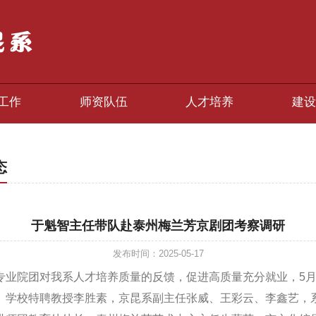
工作
师资队伍
人才培养
建设
态
于魁智主任带队赴泰州梅兰芳京剧团考察调研
发布时间：2025-05-17
专业院团对我系人才培养质量的反馈，促进高质量充分就业，5月
。学校特聘教授李胜素，京昆系副主任张威、王彩云、李鑫艺，