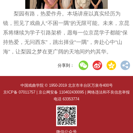
梨园有路，热爱作舟。本场讲座以真实经历为
镜，照见了戏曲人“不困一隅”的无限可能。未来，京昆
系将继续为学子引路架桥，愿每一位京昆学子都能“保
持热爱，无问西东”，跳出择业“一隅”，奔赴心中“山
海”，让梨园之梦在更广阔的天地间灼灼其华。
分享到：
中国戏曲学院 © 1950-2019 北京市丰台区万泉寺400号
京ICP备 07011757 | 京公网安备 110402430095 | 网络违法和不良信息举报
电话 63353774
微信公众号