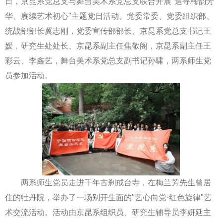
日，京昆系党总支与舞台美术系党总支联合开展"追寻梅韵芳
华、赓续艺术初心"主题党日活动。党委常委、党委组织部、
统战部部长冀志刚，党委宣传部部长、京昆系党总支书记王
媛，研究生处处长、京昆系副主任焦敬阁，京昆系副主任王
彩云、李鑫艺，舞台美术系党总支副书记孙啸，两系师生党
员参加活动。
两系师生党员走进千年古刹戒台寺，在梅兰芳先生曾居
住的牡丹院，举办了一场别开生面的"艺心向党·红色旋律"艺
术交流活动。活动由京昆系组织员、研究生辅导员李妍延主