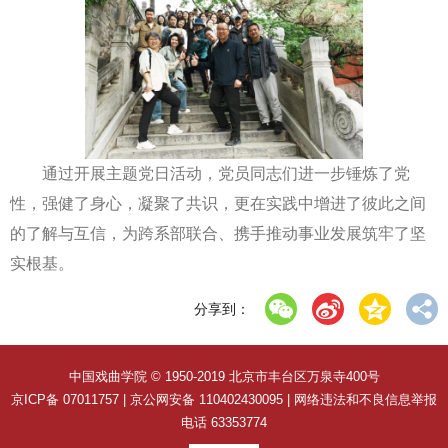
通过开展主题党日活动，党员同志们进一步锤炼了党
性，强健了身心，凝聚了共识，更在实践中增进了彼此之间
的了解与互信，为跨系部联合、携手推动事业发展筑牢了坚
实根基。
分享到：
中国戏曲学院 © 1950-2019 北京市丰台区万泉寺400号
京ICP备 07011757 | 京公网安备 110402430095 | 网络违法和不良信息举报
电话 63353774