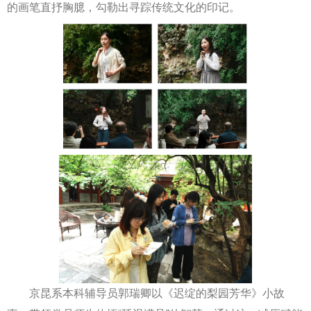
的画笔直抒胸臆，勾勒出寻踪传统文化的印记。
京昆系本科辅导员郭瑞卿以《迟绽的梨园芳华》小故