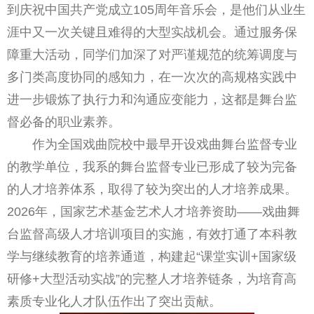
到庆祝中国共产党成立105周年音乐会，是他们从业生
涯中又一次关键且难得的大型实战机会。通过服务保
障重大活动，同学们加深了对严谨规范的统筹调度与
多门类高度协同的感知力，在一次次的高规格实践中
进一步锻炼了执行力和沟通应变能力，这都是舞台监
督必备的职业素养。
作为全国戏曲院校中最早开设戏曲舞台监督专业
的教学单位，我系的舞台监督专业已形成了较为完备
的人才培养体系，取得了较为突出的人才培养成果。
2026年，国家艺术基金艺术人才培养资助——戏曲舞
台监督高级人才培训项目的实施，有效打通了本科教
学与继续教育的培养通道，构建起“课堂实训+国家级
研修+大型活动实战”的完整人才培养链条，为培育高
素质专业化人才队伍作出了突出贡献。