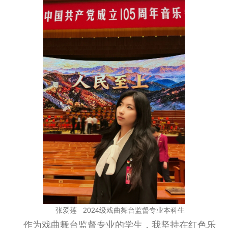
张爱莲 2024级戏曲舞台监督专业本科生
作为戏曲舞台监督专业的学生，我坚持在红色乐