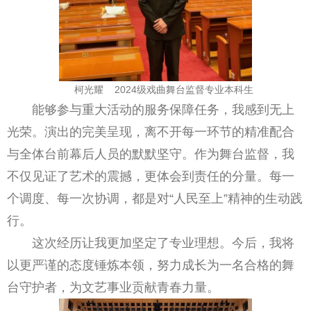
柯光耀
2024级戏曲舞台监督专业本科生
能够参与重大活动的服务保障任务，我感到无上
光荣。演出的完美呈现，离不开每一环节的精准配合
与全体台前幕后人员的默默坚守。作为舞台监督，我
不仅见证了艺术的震撼，更体会到责任的分量。每一
个调度、每一次协调，都是对“人民至上”精神的生动践
行。
这次经历让我更加坚定了专业理想。今后，我将
以更严谨的态度锤炼本领，努力成长为一名合格的舞
台守护者，为文艺事业贡献青春力量。