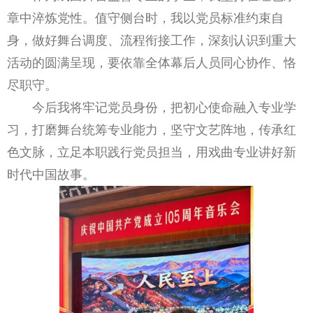
章中淬炼党性。值守侧台时，我以党员标准约束自
身，做好舞台调度、流程衔接工作，深刻认识到重大
活动的圆满呈现，要依靠全体幕后人员同心协作、恪
尽职守。
今后我将牢记党员身份，把初心使命融入专业学
习，打磨舞台统筹专业能力，坚守文艺阵地，传承红
色文脉，立足本职践行党员担当，用戏曲专业讲好新
时代中国故事。