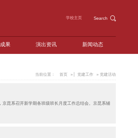
学校主页
Search
成果
演出资讯
新闻动态
当前位置：
首页
»
党建工作
» 党建活动
日，京昆系召开新学期各班级班长月度工作总结会。京昆系辅