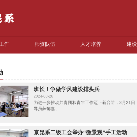
工作
师资队伍
人才培养
建设
动
班长！争做学风建设排头兵
2024-03-26
为进一步推动共青团和青年工作迈上新台阶，3月21
导员薛郁嘉、...
京昆系二级工会举办“微景观”手工活动