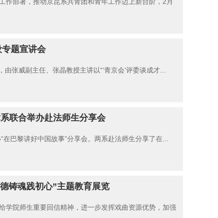
工作部署，推动京昆系共青团和青年工作迈上新台阶，2月
设专题宣讲会
由张威副主任、张晶教授主讲以“‘青京会’评委谈成才...
美术系联合举办赴法师生分享会
“在巴黎讲好中国故事”分享会。两系赴法师生分享了在...
师德铸魂践初心”主题教育展览
给学院师生重要回信精神，进一步发挥戏曲资源优势，加强