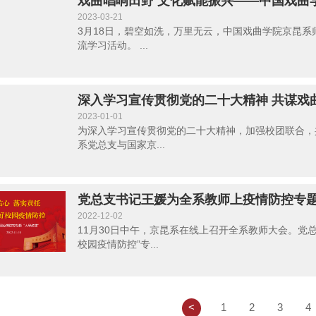
戏曲唱响田野 文化赋能振兴——中国戏曲
联学联建活动...
2023-03-21
3月18日，碧空如洗，万里无云，中国戏曲学院京昆
流学习活动。 ...
深入学习宣传贯彻党的二十大精神 共谋戏
团开展党组织...
2023-01-01
为深入学习宣传贯彻党的二十大精神，加强校团联合，
系党总支与国家京...
党总支书记王媛为全系教师上疫情防控专
2022-12-02
11月30日中午，京昆系在线上召开全系教师大会。党
校园疫情防控”专...
<
1
2
3
4