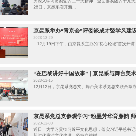
为深入学习贯彻党的二十大精神，全面落实团的十九大
28日，京昆系召开新...
京昆系举办“青京会”评委谈成才暨学风建
2023-12-29
12月19日下午，由京昆系主办的“初心论坛”首次开讲，
“在巴黎讲好中国故事” | 京昆系与舞台
2023-12-15
12月12日，京昆系党总支、舞台美术系党总支联合举办
京昆系党总支参观学习“粉墨芳华育廉韵 
2023-12-08
近日，为学习贯彻习近平文化思想，落实习近平总书记
新时代廉洁文化建设，坚持立德树...